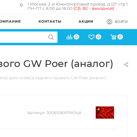
г.Москва, 2-й Южнопортовый проезд, д.12Г стр.1
ПН-ПТ с 8:00 до 16:00
(
СБ, ВС - в
ыходной)
ОМПАНИЯ
КОНТАКТЫ
АКЦИИ
ВОЙТИ
0
0
0
вого GW Poer (аналог)
ль) арки колеса заднего правого GW Poer (аналог)
Артикул:
5006106XPW04A