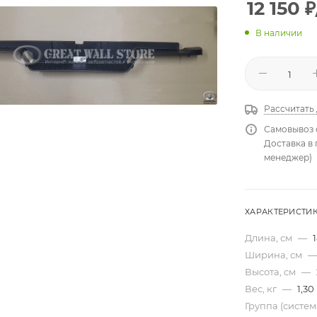
12 150
₽
В наличии
Рассчитать
Самовывоз 
Доставка в
менеджер)
ХАРАКТЕРИСТИ
Длина, см
—
Ширина, см
—
Высота, см
—
Вес, кг
—
1,30
Группа (систе