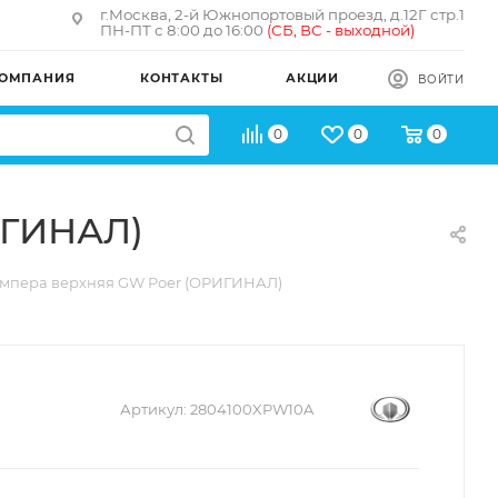
г.Москва, 2-й Южнопортовый проезд, д.12Г стр.1
ПН-ПТ с 8:00 до 16:00
(
СБ, ВС - в
ыходной)
ОМПАНИЯ
КОНТАКТЫ
АКЦИИ
ВОЙТИ
0
0
0
ИГИНАЛ)
ампера верхняя GW Poer (ОРИГИНАЛ)
Артикул:
2804100XPW10A