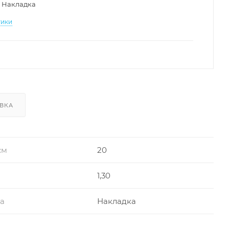
Накладка
тики
ВКА
см
20
1,30
ра
Накладка