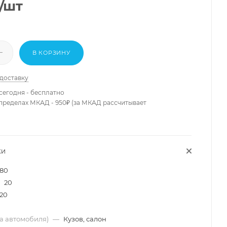
/шт
В КОРЗИНУ
 доставку
сегодня - бесплатно
 пределах МКАД - 950₽ (за МКАД рассчитывает
КИ
180
20
20
ма автомобиля)
—
Кузов, салон