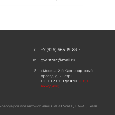
+7 (926) 665-19-83
gw-store@mail.ru
г.Москва, 2-й Южнопортовый
проезд, д.12Г стр.1
ПН-ПТ с 8:00 до 16:00
(
СБ, ВС -
в
ыходной)
и аксессуаров для автомобилей GREAT WALL, HAVAL, TANK