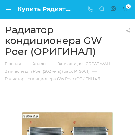
0
Купить Радиатор кондиционера GW Poer (ОРИГИНАЛ) в Москве по низкой цене
Радиатор
кондиционера GW
Poer (ОРИГИНАЛ)
—
—
—
Главная
Каталог
Запчасти для GREAT WALL
—
Запчасти для Poer (2021-н.в) (Барс PTS001)
Радиатор кондиционера GW Poer (ОРИГИНАЛ)