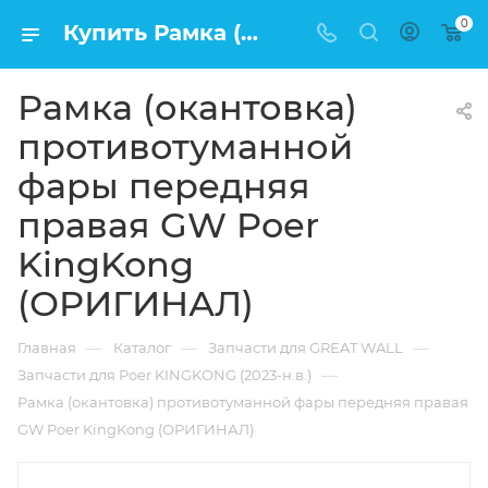
0
Купить Рамка (окантовка) противотуманной фары передняя правая GW Poer KingKong (ОРИГИНАЛ) в Москве по низкой цене
Рамка (окантовка)
противотуманной
фары передняя
правая GW Poer
KingKong
(ОРИГИНАЛ)
—
—
—
Главная
Каталог
Запчасти для GREAT WALL
—
Запчасти для Poer KINGKONG (2023-н.в.)
Рамка (окантовка) противотуманной фары передняя правая
GW Poer KingKong (ОРИГИНАЛ)