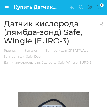
0
Купить Датчик кислорода (лямбда-зонд) Safe, Wingle (EURO-3) в Москве по низкой цене
Датчик кислорода
(лямбда-зонд) Safe,
Wingle (EURO-3)
—
—
—
Главная
Каталог
Запчасти для GREAT WALL
—
Запчасти для Safe, Deer
Датчик кислорода (лямбда-зонд) Safe, Wingle (EURO-3)