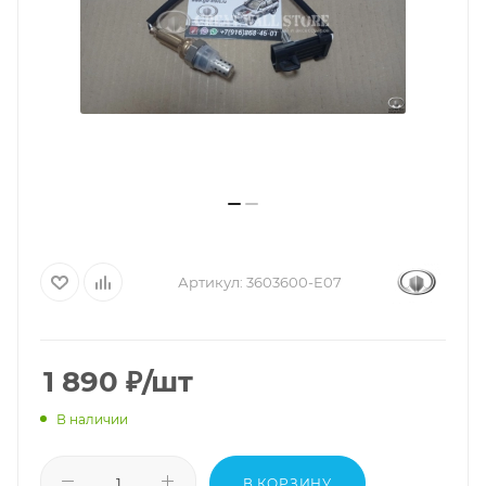
Артикул:
3603600-E07
1 890
₽
/шт
В наличии
В КОРЗИНУ