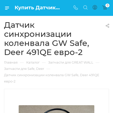
0
Купить Датчик синхронизации коленвала GW Safe, Deer 491QE евро-2 в Москве по низкой цене
Датчик
синхронизации
коленвала GW Safe,
Deer 491QE евро-2
—
—
—
Главная
Каталог
Запчасти для GREAT WALL
—
Запчасти для Safe, Deer
Датчик синхронизации коленвала GW Safe, Deer 491QE
евро-2