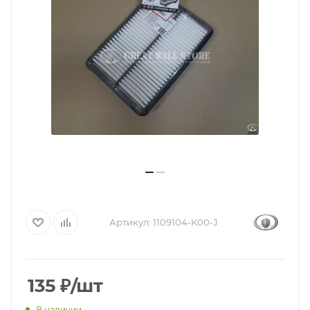
Артикул:
1109104-K00-J
135
₽
/шт
В наличии