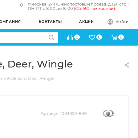
г.Москва, 2-й Южнопортовый проезд, д.12Г стр.1
ПН-ПТ с 8:00 до 16:00
(
СБ, ВС - в
ыходной)
ОМПАНИЯ
КОНТАКТЫ
АКЦИИ
ВОЙТИ
0
0
0
 Deer, Wingle
491QE Safe, Deer, Wingle
Артикул:
1003050-E00