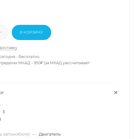
В КОРЗИНУ
 доставку
сегодня - бесплатно
 пределах МКАД - 950₽ (за МКАД рассчитывает
КИ
3
3
1
ма автомобиля)
—
Двигатель