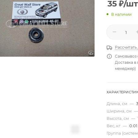
35
₽
/шт
В наличии
Рассчитать
Самовывоз 
Доставка в
менеджер)
ХАРАКТЕРИСТИ
Длина, см
—
Ширина, см
—
Высота, см
—
Вес, кг
—
0.01
Группа (систе