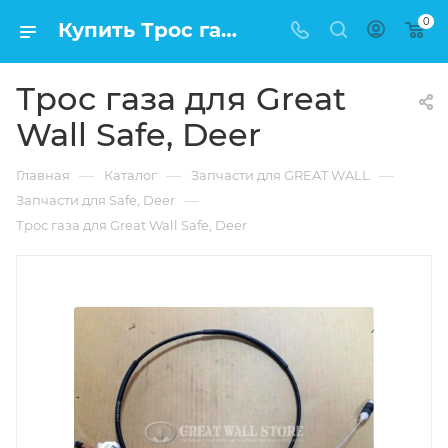
0
Купить Трос газа для Great Wall Safe, Deer в Москве по низкой цене
Трос газа для Great
Wall Safe, Deer
—
—
—
Главная
Каталог
Запчасти для GREAT WALL
—
Запчасти для Safe, Deer
Трос газа для Great Wall Safe, Deer