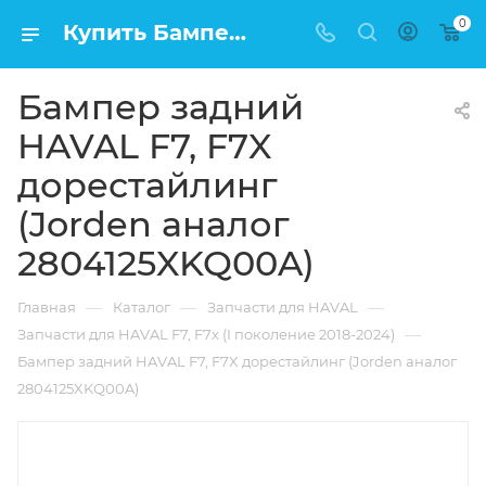
0
Купить Бампер задний HAVAL F7, F7X дорестайлинг (Jorden аналог 2804125XKQ00A) в Москве по низкой цене
Бампер задний
HAVAL F7, F7X
дорестайлинг
(Jorden аналог
2804125XKQ00A)
—
—
—
Главная
Каталог
Запчасти для HAVAL
—
Запчасти для HAVAL F7, F7x (I поколение 2018-2024)
Бампер задний HAVAL F7, F7X дорестайлинг (Jorden аналог
2804125XKQ00A)