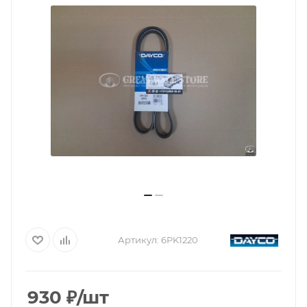
Артикул:
6PK1220
930
₽
/шт