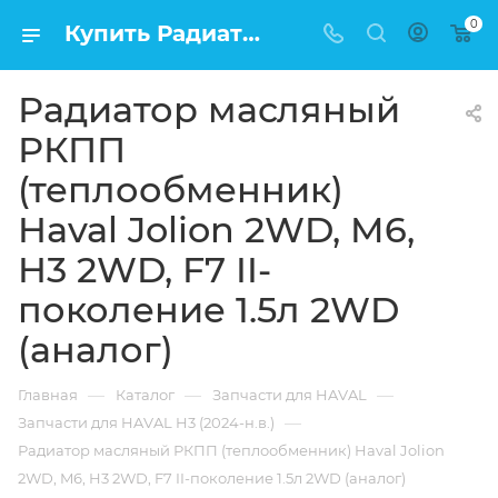
0
Купить Радиатор масляный РКПП (теплообменник) Haval Jolion 2WD, M6, H3 2WD, F7 II-поколение 1.5л 2WD (аналог) в Москве по низкой цене
Радиатор масляный
РКПП
(теплообменник)
Haval Jolion 2WD, M6,
H3 2WD, F7 II-
поколение 1.5л 2WD
(аналог)
—
—
—
Главная
Каталог
Запчасти для HAVAL
—
Запчасти для HAVAL H3 (2024-н.в.)
Радиатор масляный РКПП (теплообменник) Haval Jolion
2WD, M6, H3 2WD, F7 II-поколение 1.5л 2WD (аналог)