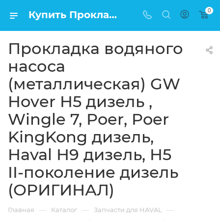
0
Купить Прокладка водяного насоса (металлическая) GW Hover H5 дизель , Wingle 7, Poer, Poer KingKong дизель, Haval H9 дизель, H5 II-поколение дизель (ОРИГИНАЛ) в Москве по низкой цене
Прокладка водяного
насоса
(металлическая) GW
Hover H5 дизель ,
Wingle 7, Poer, Poer
KingKong дизель,
Haval H9 дизель, H5
II-поколение дизель
(ОРИГИНАЛ)
—
—
—
Главная
Каталог
Запчасти для HAVAL