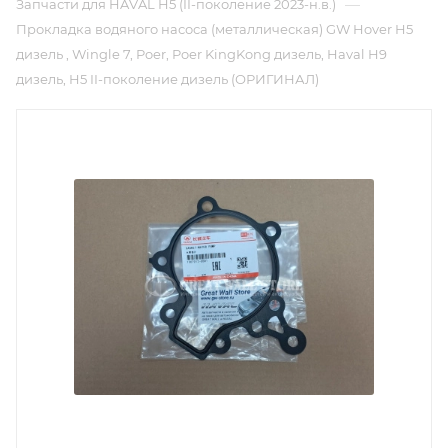
—
Запчасти для HAVAL H5 (II-поколение 2023-н.в.)
Прокладка водяного насоса (металлическая) GW Hover H5
дизель , Wingle 7, Poer, Poer KingKong дизель, Haval H9
дизель, H5 II-поколение дизель (ОРИГИНАЛ)