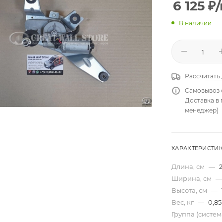
6 125
₽
В наличии
Рассчитать
Самовывоз 
Доставка в
менеджер)
ХАРАКТЕРИСТИ
Длина, см
—
Ширина, см
—
Высота, см
—
Вес, кг
—
0,85
Группа (систе