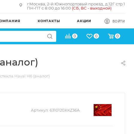
г.Москва, 2-й Южнопортовый проезд, д.12Г стр.1
ПН-ПТ с 8:00 до 16:00
(
СБ, ВС - в
ыходной)
ОМПАНИЯ
КОНТАКТЫ
АКЦИИ
ВОЙТИ
0
0
0
(аналог)
стекла Haval H6 (аналог)
Артикул:
6310120XKZ36A