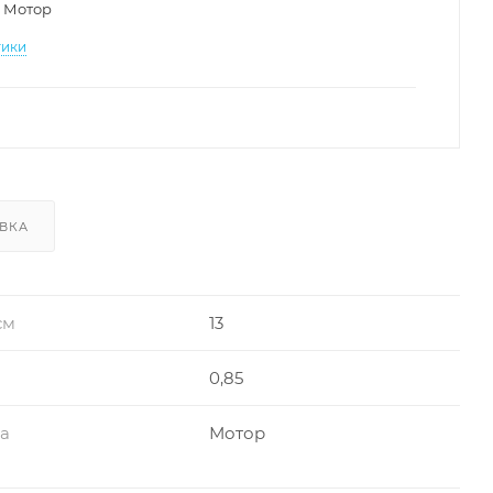
Мотор
тики
ВКА
см
13
0,85
ра
Мотор