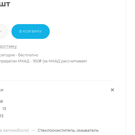
/шт
В КОРЗИНУ
 доставку
сегодня - бесплатно
 пределах МКАД - 950₽ (за МКАД рассчитывает
КИ
28
13
13
ма автомобиля)
—
Стеклоочиститель, омыватель