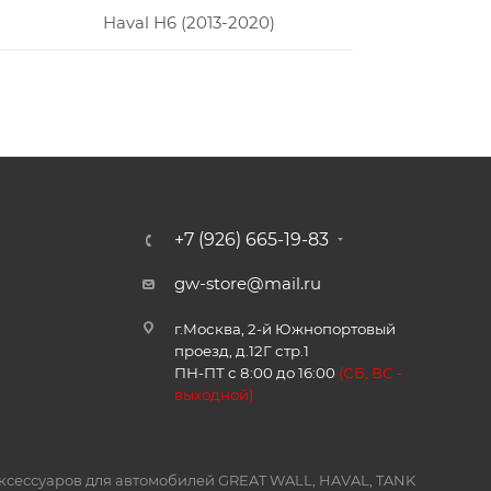
Haval H6 (2013-2020)
+7 (926) 665-19-83
gw-store@mail.ru
г.Москва, 2-й Южнопортовый
проезд, д.12Г стр.1
ПН-ПТ с 8:00 до 16:00
(
СБ, ВС -
в
ыходной)
и аксессуаров для автомобилей GREAT WALL, HAVAL, TANK