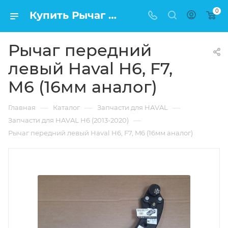
0
Купить Рычаг передний левый Haval H6, F7, M6 (16мм аналог) в Москве по низкой цене
Рычаг передний
левый Haval H6, F7,
M6 (16мм аналог)
—
—
—
Главная
Каталог
Запчасти для HAVAL
—
Запчасти для HAVAL H6 (2013-2020)
Рычаг передний левый Haval H6, F7, M6 (16мм аналог)