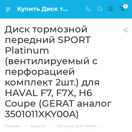
0
Купить Диск тормозной передний SPORT Platinum (вентилируемый с перфорацией комплект 2шт.) для HAVAL F7, F7X, H6 Coupe (GERAT аналог 3501011XKY00A) в Москве по низкой цене
Диск тормозной
передний SPORT
Platinum
(вентилируемый с
перфорацией
комплект 2шт.) для
HAVAL F7, F7X, H6
Coupe (GERAT аналог
3501011XKY00A)
—
—
—
Главная
Каталог
Запчасти для HAVAL