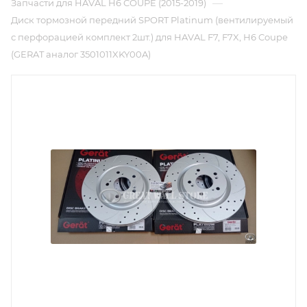
—
Запчасти для HAVAL H6 COUPE (2015-2019)
Диск тормозной передний SPORT Platinum (вентилируемый
с перфорацией комплект 2шт.) для HAVAL F7, F7X, H6 Coupe
(GERAT аналог 3501011XKY00A)