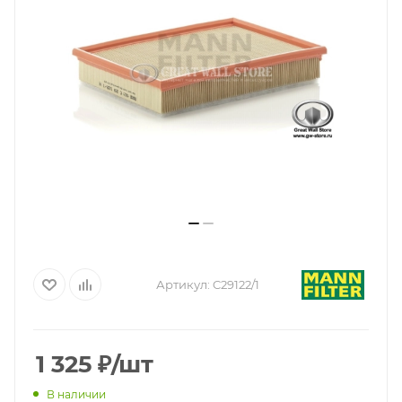
Артикул:
C29122/1
1 325
₽
/шт
В наличии