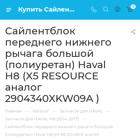
0
Купить Сайлентблок переднего нижнего рычага большой (полиуретан) Haval H8 (X5 RESOURCE аналог 2904340XKW09A ) в Москве по низкой цене
Сайлентблок
переднего нижнего
рычага большой
(полиуретан) Haval
H8 (X5 RESOURCE
аналог
2904340XKW09A )
—
—
—
Главная
Каталог
Запчасти для HAVAL
—
Запчасти для HAVAL H8 (2014-2017)
Сайлентблок переднего нижнего рычага большой
(полиуретан) Haval H8 (X5 RESOURCE аналог