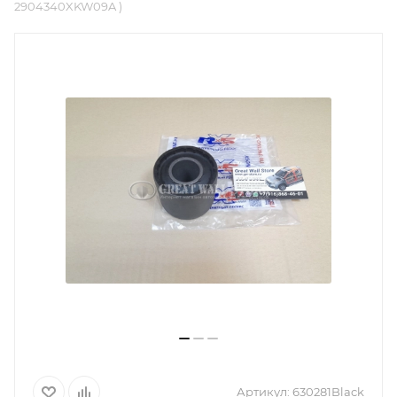
2904340XKW09A )
Артикул:
630281Black