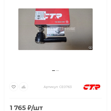
Артикул:
CE0763
1 765
₽
/шт