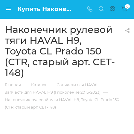
0
Купить Наконечник рулевой тяги HAVAL H9, Toyota CL Prado 150 (CTR, старый арт. CET-148) в Москве по низкой цене
Наконечник рулевой
тяги HAVAL H9,
Toyota CL Prado 150
(CTR, старый арт. CET-
148)
—
—
—
Главная
Каталог
Запчасти для HAVAL
—
Запчасти для HAVAL H9 (I поколение 2015-2023)
Наконечник рулевой тяги HAVAL H9, Toyota CL Prado 150
(CTR, старый арт. CET-148)