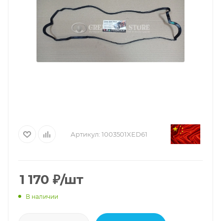
Артикул:
1003501XED61
1 170
₽
/шт
В наличии