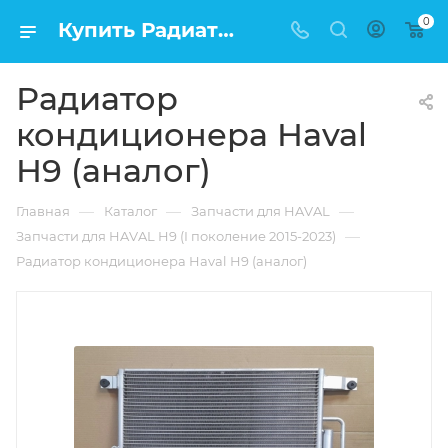
0
Купить Радиатор кондиционера Haval H9 (аналог) в Москве по низкой цене
Радиатор
кондиционера Haval
H9 (аналог)
—
—
—
Главная
Каталог
Запчасти для HAVAL
—
Запчасти для HAVAL H9 (I поколение 2015-2023)
Радиатор кондиционера Haval H9 (аналог)