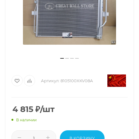
Артикул:
8105100XKV08A
4 815
₽
/шт
В наличии
В КОРЗИНУ