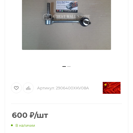
Артикул:
2906400XKV08A
600
₽
/шт
В наличии