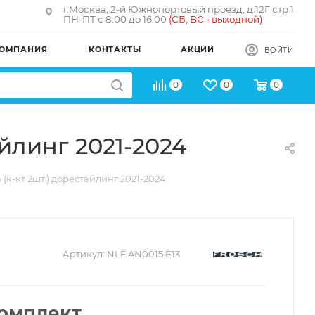
г.Москва, 2-й Южнопортовый проезд, д.12Г стр.1
ПН-ПТ с 8:00 до 16:00
(
СБ, ВС - в
ыходной)
ОМПАНИЯ
КОНТАКТЫ
АКЦИИ
ВОЙТИ
0
0
0
айлинг 2021-2024
(к-кт 2шт.) дорестайлинг 2021-2024
Артикул:
NLF.AN0015.E13
комплект