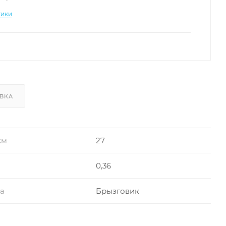
тики
ВКА
см
27
0,36
ра
Брызговик