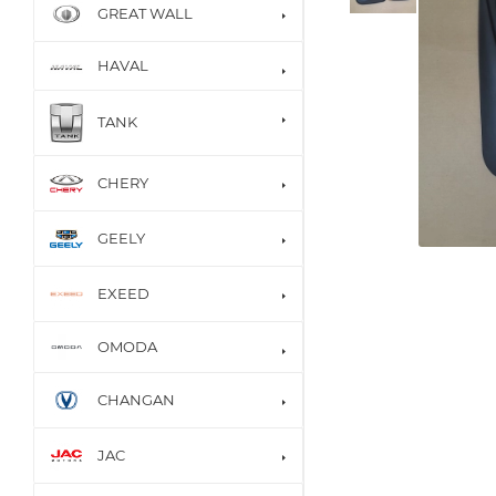
GREAT WALL
HAVAL
TANK
CHERY
GEELY
EXEED
OMODA
CHANGAN
JAC