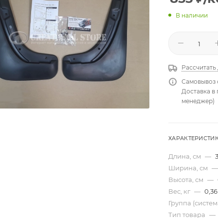
В наличии
Рассчитать
Самовывоз 
Доставка в
менеджер)
ХАРАКТЕРИСТИ
Длина, см
—
Ширина, см
—
Высота, см
—
Вес, кг
—
0,36
Группа (систе
Тип товара
—