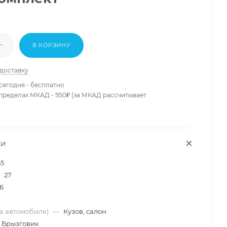
В КОРЗИНУ
 доставку
сегодня - бесплатно
 пределах МКАД - 950₽ (за МКАД рассчитывает
КИ
35
27
6
ма автомобиля)
—
Кузов, салон
Брызговик