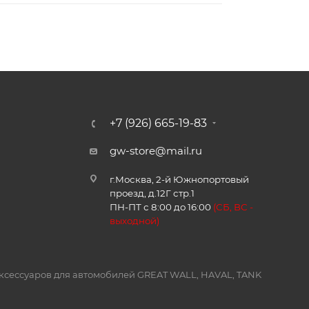
+7 (926) 665-19-83
gw-store@mail.ru
г.Москва, 2-й Южнопортовый
проезд, д.12Г стр.1
ПН-ПТ с 8:00 до 16:00
(
СБ, ВС -
в
ыходной)
и аксессуаров для автомобилей GREAT WALL, HAVAL, TANK