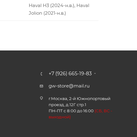
Haval H3 (2024-н.в.), Haval
Jolion (2021-н.в.)
+7 (926) 665-19-83
gw-store@mail.ru
г.Москва, 2-й Южнопортовый
проезд, д.12Г стр.1
ПН-ПТ с 8:00 до 16:00
(
СБ, ВС -
в
ыходной)