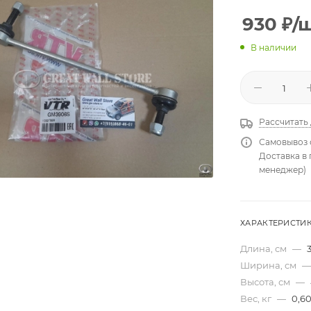
930
₽
/
В наличии
Рассчитать
Самовывоз 
Доставка в
менеджер)
ХАРАКТЕРИСТИ
Длина, см
—
Ширина, см
—
Высота, см
—
Вес, кг
—
0,6