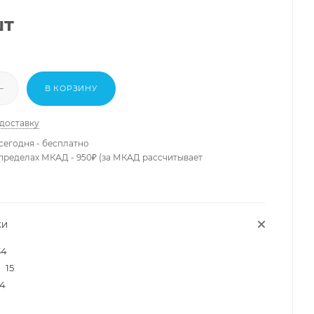
шт
В КОРЗИНУ
 доставку
сегодня - бесплатно
 пределах МКАД - 950₽ (за МКАД рассчитывает
КИ
34
15
4
0