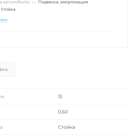
ма автомобиля)
—
Подвеска, амортизация
Стойка
тики
ВКА
см
15
0,60
ра
Стойка