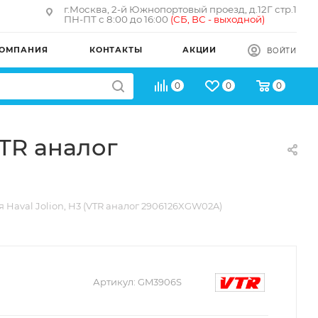
г.Москва, 2-й Южнопортовый проезд, д.12Г стр.1
ПН-ПТ с 8:00 до 16:00
(
СБ, ВС - в
ыходной)
ОМПАНИЯ
КОНТАКТЫ
АКЦИИ
ВОЙТИ
0
0
0
VTR аналог
 Haval Jolion, H3 (VTR аналог 2906126XGW02A)
Артикул:
GM3906S