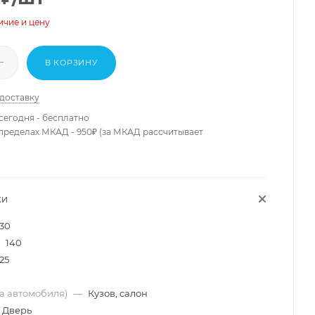
ичие и цену
В КОРЗИНУ
 доставку
сегодня - бесплатно
 пределах МКАД - 950₽ (за МКАД рассчитывает
КИ
130
140
25
ма автомобиля)
—
Кузов, салон
Дверь