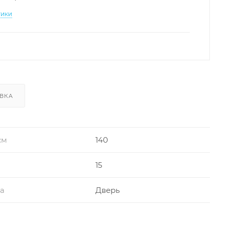
тики
ВКА
см
140
15
ра
Дверь