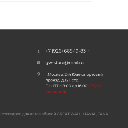
+7 (926) 665-19-83
gw-store@mail.ru
г.Москва, 2-й Южнопортовый
проезд, д.12Г стр.1
ПН-ПТ с 8:00 до 16:00
(
СБ, ВС -
в
ыходной)
и аксессуаров для автомобилей GREAT WALL, HAVAL, TANK