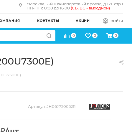
г.Москва, 2-й Южнопортовый проезд, д.12Г стр.1
ПН-ПТ с 8:00 до 16:00
(
СБ, ВС - в
ыходной)
ОМПАНИЯ
КОНТАКТЫ
АКЦИИ
ВОЙТИ
0
0
0
1200U7300E)
200U7300E)
Артикул:
JH06J720052R
₽
/шт