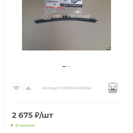
Артикул:
6310104XKV3AA
2 675
₽
/шт
В наличии