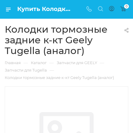
0
Купить Колодки тормозные задние к-кт Geely Tugella (аналог) в Москве по низкой цене
Колодки тормозные
задние к-кт Geely
Tugella (аналог)
—
—
—
Главная
Каталог
Запчасти для GEELY
—
Запчасти для Tugella
Колодки тормозные задние к-кт Geely Tugella (аналог)