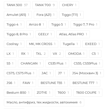
TANK 500
57
TANK 700
9
CHERY
1
Amulet (A15)
1
Fora (A21)
1
Tiggo (T11)
1
Tiggo 4
1
Arrizo 8
1
Tiggo 5
1
Tiggo 7, 7 Pro
1
Tiggo 8, 8 Pro
1
GEELY
1
Atlas, Atlas PRO
1
Coolray
1
MK, MK CROSS
1
Tugella
1
EXEED
1
LX
1
RX
1
TXL
2
VX
2
OMODA
1
C5
1
S5
1
CHANGAN
1
CS35 Plus
1
CS55, CS55Plus
1
CS75, CS75 Plus
1
JAC
1
J7
1
JS4 (Москвич 3)
1
JS6
1
FAW
1
BESTUNE T55
1
BESTUNE T77
1
Besturn B50
1
ZOTYE
1
T600
1
T600 COUPE
1
Масло, антифриз, тех.жидкости, автохимия
6