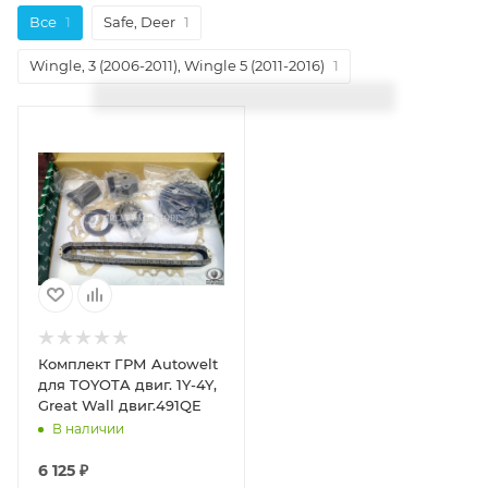
Все
1
Safe, Deer
1
Wingle, 3 (2006-2011), Wingle 5 (2011-2016)
1
Комплект ГРМ Autowelt
для TOYOTA двиг. 1Y-4Y,
Great Wall двиг.491QE
В наличии
6 125
₽