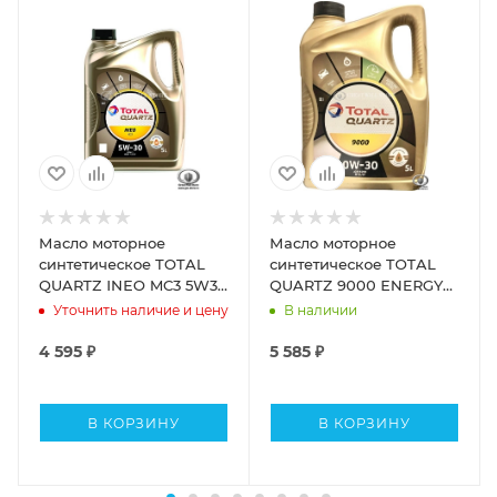
Масло моторное
Масло моторное
синтетическое TOTAL
синтетическое TOTAL
QUARTZ INEO MC3 5W30
QUARTZ 9000 ENERGY
SN/CF, C3 (5л)
0W30 SL/CF, A3/B4 (5л)
Уточнить наличие и цену
В наличии
4 595
₽
5 585
₽
В КОРЗИНУ
В КОРЗИНУ