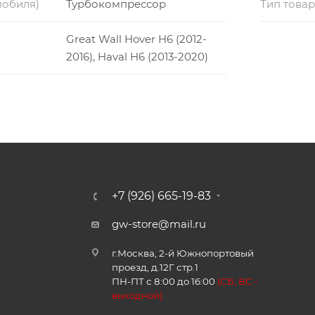
мобиля)
Турбокомпрессор
Тип това
Great Wall Hover H6 (2012-
2016), Haval H6 (2013-2020)
+7 (926) 665-19-83
gw-store@mail.ru
г.Москва, 2-й Южнопортовый
проезд, д.12Г стр.1
ПН-ПТ с 8:00 до 16:00
(
СБ, ВС -
в
ыходной)