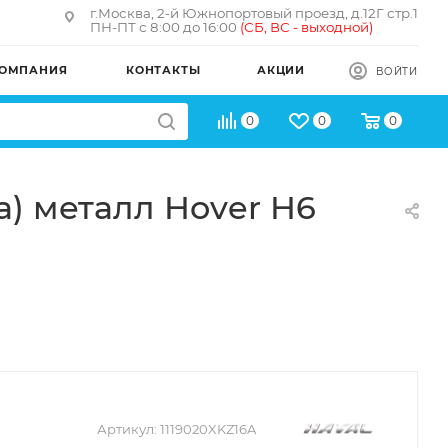
г.Москва, 2-й Южнопортовый проезд, д.12Г стр.1
ПН-ПТ с 8:00 до 16:00
(
СБ, ВС - в
ыходной)
ОМПАНИЯ
КОНТАКТЫ
АКЦИИ
ВОЙТИ
0
0
0
) металл Hover H6
Артикул:
1119020XKZ16A