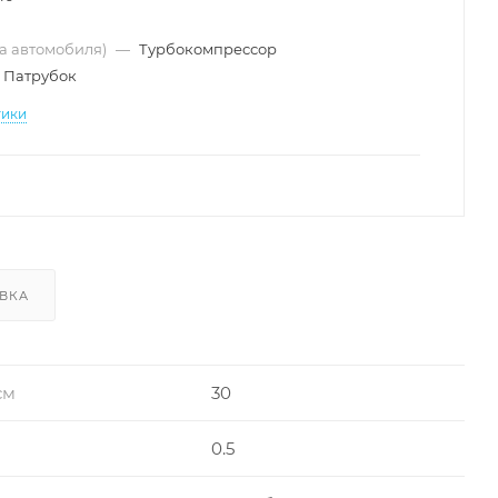
ма автомобиля)
—
Турбокомпрессор
Патрубок
тики
ВКА
см
30
0.5