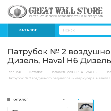
КАТАЛОГ
Патрубок № 2 воздушног
Дизель, Haval H6 Дизель
—
—
—
Главная
Каталог
Запчасти для GREAT WALL
Зап
Патрубок № 2 воздушного радиатора (интеркулера) металл H
КАТАЛОГ