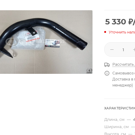
5 330
₽
Уточнить нал
Рассчитать
Самовывоз 
Доставка в
менеджер)
ХАРАКТЕРИСТИ
Длина, см
—
Ширина, см
—
Высота, см
—