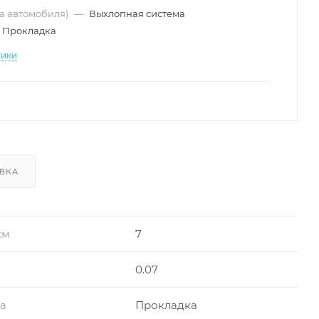
ма автомобиля)
—
Выхлопная система
Прокладка
тики
ВКА
см
7
0.07
ра
Прокладка