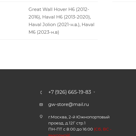
Great Wall Hover H6 (2012-
2016), Haval H6 (2013-2020),
Haval Jolion (2021-н.в.), Haval
M6 (2023-н.в)
+7 (926) 665-19-83
gw-store@mail.ru
г.Москва, 2-й Южнопортовый
проезд, д.12Г стр.1
ПН-ПТ с 8:00 до 16:00
(
СБ, ВС -
в
ыходной)