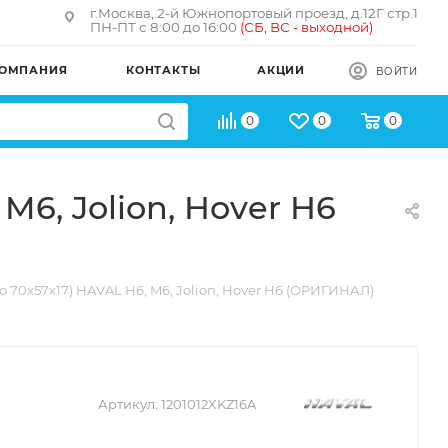
г.Москва, 2-й Южнопортовый проезд, д.12Г стр.1
ПН-ПТ с 8:00 до 16:00
(
СБ, ВС - в
ыходной)
ОМПАНИЯ
КОНТАКТЫ
АКЦИИ
ВОЙТИ
0
0
0
M6, Jolion, Hover H6
 70х57х17) HAVAL H6, M6, Jolion, Hover H6 (ОРИГИНАЛ)
Артикул:
1201012XKZ16A