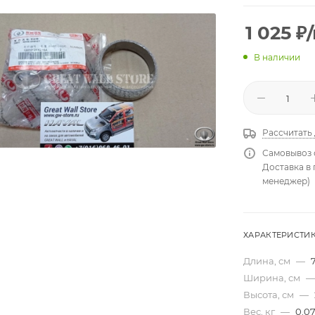
1 025
₽
В наличии
Рассчитать
Самовывоз 
Доставка в
менеджер)
ХАРАКТЕРИСТИ
Длина, см
—
Ширина, см
—
Высота, см
—
Вес, кг
—
0.0