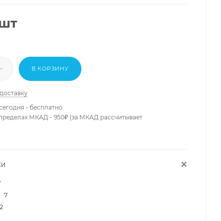
/шт
В КОРЗИНУ
 доставку
сегодня - бесплатно
 пределах МКАД - 950₽ (за МКАД рассчитывает
КИ
7
7
2
7