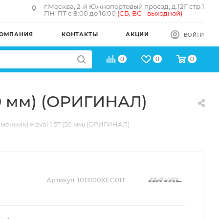
г.Москва, 2-й Южнопортовый проезд, д.12Г стр.1
ПН-ПТ с 8:00 до 16:00
(
СБ, ВС - в
ыходной)
ОМПАНИЯ
КОНТАКТЫ
АКЦИИ
ВОЙТИ
0
0
0
50 мм) (ОРИГИНАЛ)
енник) Haval 1.5T (50 мм) (ОРИГИНАЛ)
Артикул:
1013100XEG01T