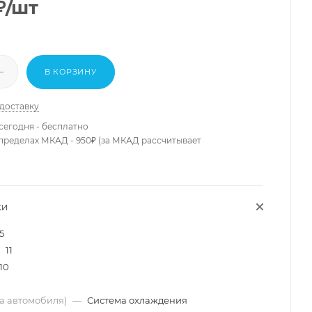
₽
/шт
В КОРЗИНУ
 доставку
сегодня - бесплатно
 пределах МКАД - 950₽ (за МКАД рассчитывает
КИ
5
11
10
ма автомобиля)
—
Система охлаждения