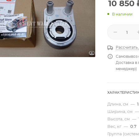
10 850
В наличии
Рассчитать
Самовывоз 
Доставка в
менеджер)
ХАРАКТЕРИСТИ
Длина, см
—
1
Ширина, см
—
Высота, см
—
Вес, кг
—
0.7
Группа (систе