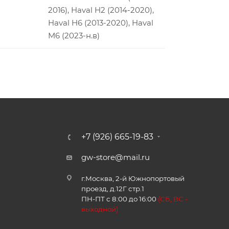
2016), Haval H2 (2014-2020),
Haval H6 (2013-2020), Haval
M6 (2023-н.в)
+7 (926) 665-19-83
gw-store@mail.ru
г.Москва, 2-й Южнопортовый
проезд, д.12Г стр.1
ПН-ПТ с 8:00 до 16:00
(
СБ, ВС -
в
ыходной)