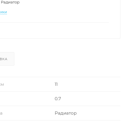
Радиатор
тики
ВКА
см
11
0.7
ра
Радиатор