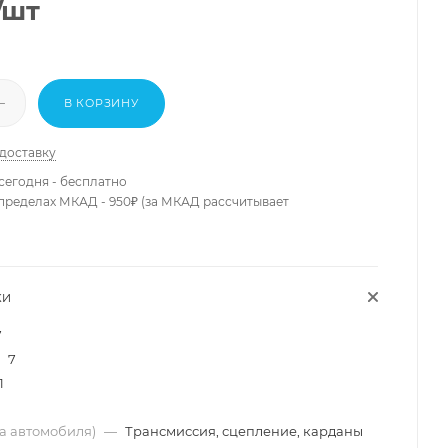
/шт
В КОРЗИНУ
 доставку
сегодня - бесплатно
 пределах МКАД - 950₽ (за МКАД рассчитывает
КИ
7
7
1
ма автомобиля)
—
Трансмиссия, сцепление, карданы