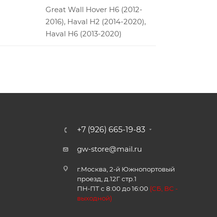
Great Wall Hover H6 (2012-
2016), Haval H2 (2014-2020),
Haval H6 (2013-2020)
+7 (926) 665-19-83
gw-store@mail.ru
г.Москва, 2-й Южнопортовый
проезд, д.12Г стр.1
ПН-ПТ с 8:00 до 16:00
(
СБ, ВС -
в
ыходной)