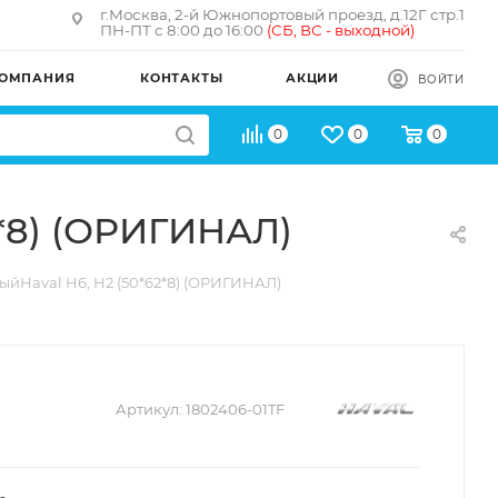
г.Москва, 2-й Южнопортовый проезд, д.12Г стр.1
ПН-ПТ с 8:00 до 16:00
(
СБ, ВС - в
ыходной)
ОМПАНИЯ
КОНТАКТЫ
АКЦИИ
ВОЙТИ
0
0
0
2*8) (ОРИГИНАЛ)
ыйHaval H6, H2 (50*62*8) (ОРИГИНАЛ)
Артикул:
1802406-01TF