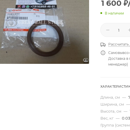
1 600
₽
В наличии
Рассчитать
Самовывоз 
Доставка в
менеджер)
ХАРАКТЕРИСТИ
Длина, см
—
Ширина, см
—
Высота, см
—
Вес, кг
—
0.03
Группа (систе