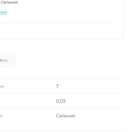
Сальник
тики
ВКА
см
7
0.03
ра
Сальник