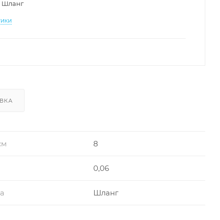
Шланг
тики
ВКА
см
8
0,06
ра
Шланг