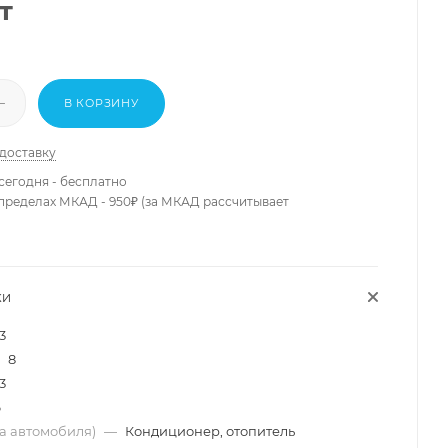
т
В КОРЗИНУ
 доставку
сегодня - бесплатно
 пределах МКАД - 950₽ (за МКАД рассчитывает
КИ
3
8
3
6
ма автомобиля)
—
Кондиционер, отопитель