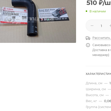
510
₽
/ш
В наличии
Рассчитать
Самовывоз 
Доставка в
менеджер)
ХАРАКТЕРИСТИ
Длина, см
—
1
Ширина, см
—
Высота, см
—
Вес, кг
—
0,0
Группа (систе