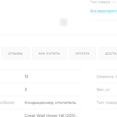
Тип товара
—
Все характерис
ОТЗЫВЫ
КАК КУПИТЬ
ОПЛАТА
ДОСТА
13
Ширина, 
3
Вес, кг
мобиля)
Кондиционер, отопитель
Тип това
Great Wall Hover H6 (2012-