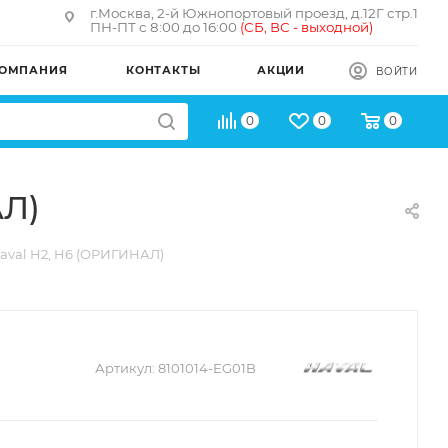
г.Москва, 2-й Южнопортовый проезд, д.12Г стр.1
ПН-ПТ с 8:00 до 16:00
(
СБ, ВС - в
ыходной)
ОМПАНИЯ
КОНТАКТЫ
АКЦИИ
ВОЙТИ
0
0
0
АЛ)
Haval H2, H6 (ОРИГИНАЛ)
Артикул:
8101014-EG01B