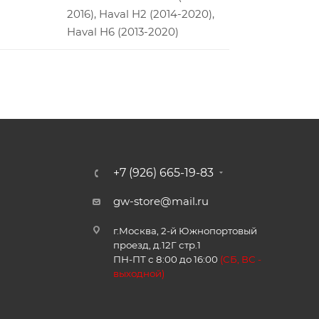
2016), Haval H2 (2014-2020),
Haval H6 (2013-2020)
+7 (926) 665-19-83
gw-store@mail.ru
г.Москва, 2-й Южнопортовый
проезд, д.12Г стр.1
ПН-ПТ с 8:00 до 16:00
(
СБ, ВС -
в
ыходной)