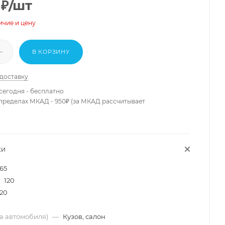
₽
/шт
ичие и цену
В КОРЗИНУ
 доставку
сегодня - бесплатно
 пределах МКАД - 950₽ (за МКАД рассчитывает
КИ
165
120
20
ма автомобиля)
—
Кузов, салон