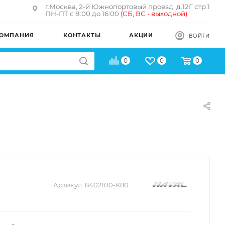
г.Москва, 2-й Южнопортовый проезд, д.12Г стр.1
ПН-ПТ с 8:00 до 16:00
(
СБ, ВС - в
ыходной)
ОМПАНИЯ
КОНТАКТЫ
АКЦИИ
ВОЙТИ
0
0
0
Артикул:
8402100-K80