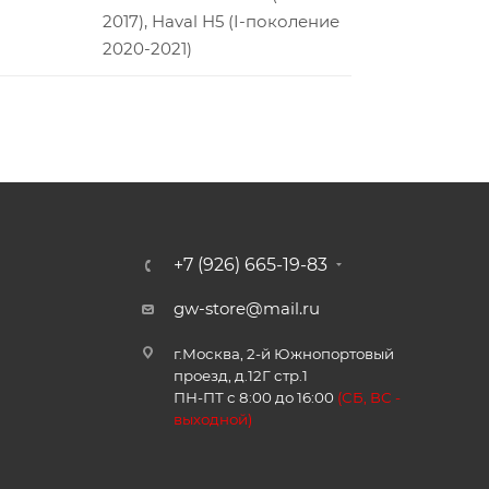
2017), Haval H5 (I-поколение
2020-2021)
+7 (926) 665-19-83
gw-store@mail.ru
г.Москва, 2-й Южнопортовый
проезд, д.12Г стр.1
ПН-ПТ с 8:00 до 16:00
(
СБ, ВС -
в
ыходной)