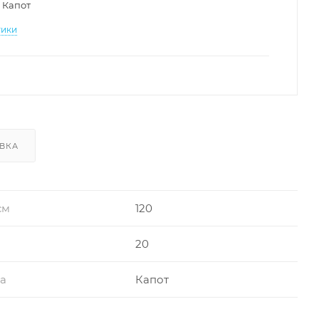
Капот
тики
ВКА
см
120
20
ра
Капот