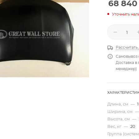
68 840
Уточнить нал
Рассчитать
Самовывоз 
Доставка в
менеджер)
ХАРАКТЕРИСТИ
Длина, см
—
Ширина, см
—
Высота, см
—
Вес, кг
—
20
Группа (систе