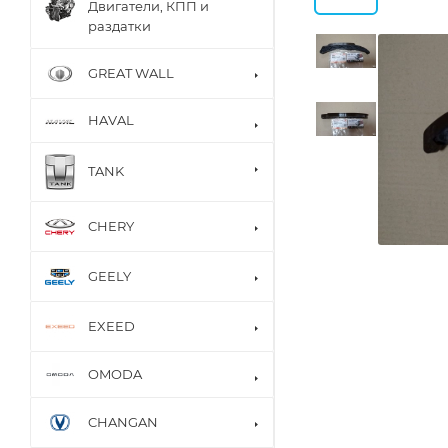
Двигатели, КПП и
раздатки
GREAT WALL
HAVAL
TANK
CHERY
GEELY
EXEED
OMODA
CHANGAN