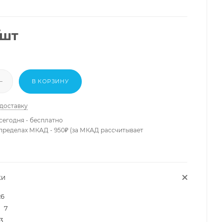
/шт
В КОРЗИНУ
 доставку
сегодня - бесплатно
 пределах МКАД - 950₽ (за МКАД рассчитывает
КИ
26
7
3