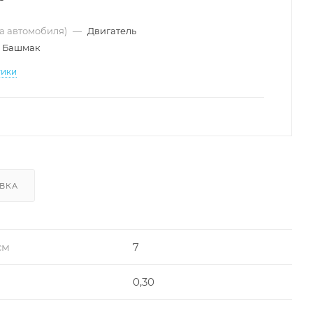
ма автомобиля)
—
Двигатель
Башмак
тики
ВКА
см
7
0,30