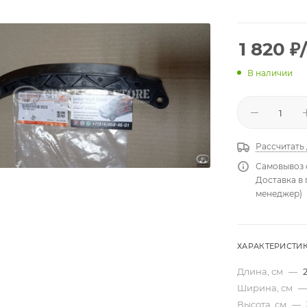
1 820
₽
В наличии
Рассчитать
Самовывоз 
Доставка в
менеджер)
ХАРАКТЕРИСТИ
Длина, см
—
Ширина, см
—
Высота, см
—