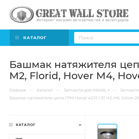
КАТАЛОГ
Башмак натяжителя цепи 
M2, Florid, Hover M4, Ho
—
—
—
Главная
Каталог
Запчасти для HAVAL
Запчасти
Башмак натяжителя цепи ГРМ Haval 4G15 1.5T H2, H6, Jolion 2
КАТАЛОГ