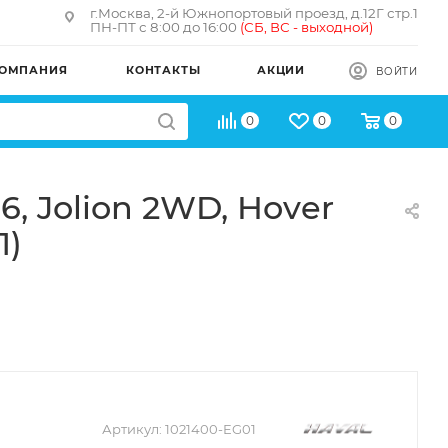
г.Москва, 2-й Южнопортовый проезд, д.12Г стр.1
ПН-ПТ с 8:00 до 16:00
(
СБ, ВС - в
ыходной)
ОМПАНИЯ
КОНТАКТЫ
АКЦИИ
ВОЙТИ
0
0
0
, Jolion 2WD, Hover
Л)
Артикул:
1021400-EG01