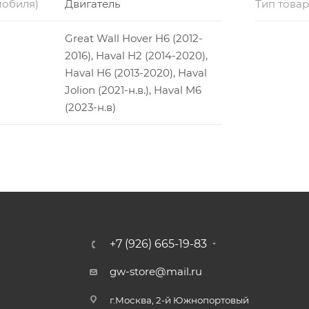
мобиля)
Двигатель
Тип това
Great Wall Hover H6 (2012-
2016), Haval H2 (2014-2020),
Haval H6 (2013-2020), Haval
Jolion (2021-н.в.), Haval M6
(2023-н.в)
+7 (926) 665-19-83
gw-store@mail.ru
г.Москва, 2-й Южнопортовый