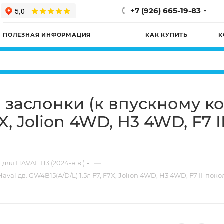
+7 (926) 665-19-83
ПОЛЕЗНАЯ ИНФОРМАЦИЯ
КАК КУПИТЬ
К
заслонки (к впускному кол
7X, Jolion 4WD, H3 4WD, F7 
—
 для HAVAL H3 (2024-н.в.)
val дв. GW4B15(A/D/L) 1.5л F7, F7X, Jolion 4WD, H3 4WD, F7 II-п