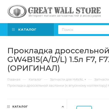
КАТАЛОГ
Прокладка дроссельной 
GW4B15(A/D/L) 1.5л F7, F
(ОРИГИНАЛ)
—
—
—
Главная
Каталог
Запчасти для HAVAL
Запчасти
Прокладка дроссельной заслонки (к впускному коллектору) Ha
КАТАЛОГ