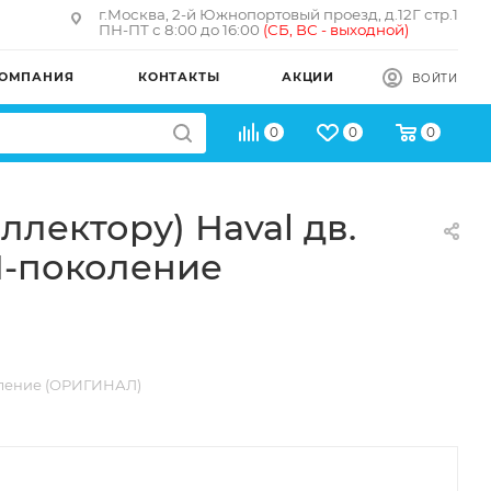
г.Москва, 2-й Южнопортовый проезд, д.12Г стр.1
ПН-ПТ с 8:00 до 16:00
(
СБ, ВС - в
ыходной)
ОМПАНИЯ
КОНТАКТЫ
АКЦИИ
ВОЙТИ
0
0
0
лектору) Haval дв.
II-поколение
околение (ОРИГИНАЛ)