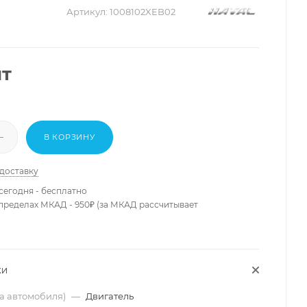
Артикул:
1008102XEB02
шт
В КОРЗИНУ
 доставку
сегодня - бесплатно
 пределах МКАД - 950₽ (за МКАД рассчитывает
КИ
ма автомобиля)
—
Двигатель