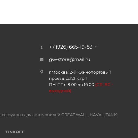
+7 (926) 665-19-83
gw-store@mail.ru
г.Москва, 2-й Южнопортовый
проезд, д.12Г стр.1
ПН-ПТ с 8:00 до 16:00
(
СБ, ВС -
в
ыходной)
и аксессуаров для автомобилей GREAT WALL, HAVAL, TANK