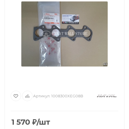
Артикул:
1008300XEG08B
1 570
₽
/шт