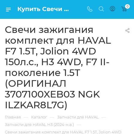
0
Купить Свечи зажигания комплект для HAVAL F7 1.5T, Jolion 4WD 150л.с., H3 4WD, F7 II-поколение 1.5Т (ОРИГИНАЛ 3707100XEB03 NGK ILZKAR8L7G) в Москве по низкой цене
Свечи зажигания
комплект для HAVAL
F7 1.5T, Jolion 4WD
150л.с., H3 4WD, F7 II-
поколение 1.5Т
(ОРИГИНАЛ
3707100XEB03 NGK
ILZKAR8L7G)
—
—
—
Главная
Каталог
Запчасти для HAVAL
—
Запчасти для HAVAL H3 (2024-н.в.)
Свечи зажигания комплект для HAVAL F7 1.5T, Jolion 4WD