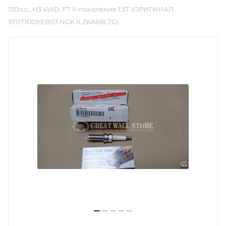
150л.с., H3 4WD, F7 II-поколение 1.5Т (ОРИГИНАЛ
3707100XEB03 NGK ILZKAR8L7G)