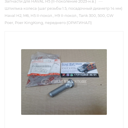
—
Запчасти для HAVAL H5 (II-поколение 2023-н.в.)
Шпилька колеса (шаг резьбы 1.5, посадочный диаметр 14 мм)
Haval H2, M6, H5 II-покол., H9 II-покол., Tank 300, 500, GW
Poer, Poer KingKong, переднего (ОРИГИНАЛ)