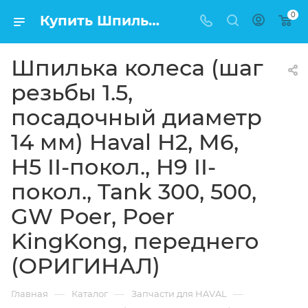
0
Купить Шпилька колеса (шаг резьбы 1.5, посадочный диаметр 14 мм) Haval H2, M6, H5 II-покол., H9 II-покол., Tank 300, 500, GW Poer, Poer KingKong, переднего (ОРИГИНАЛ) в Москве по низкой цене
Шпилька колеса (шаг
резьбы 1.5,
посадочный диаметр
14 мм) Haval H2, M6,
H5 II-покол., H9 II-
покол., Tank 300, 500,
GW Poer, Poer
KingKong, переднего
(ОРИГИНАЛ)
—
—
—
Главная
Каталог
Запчасти для HAVAL