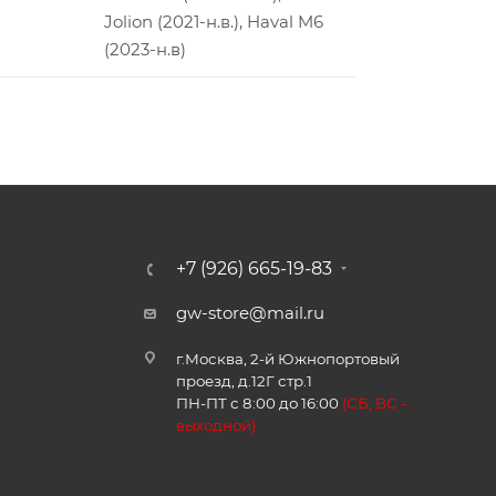
Jolion (2021-н.в.), Haval M6
(2023-н.в)
+7 (926) 665-19-83
gw-store@mail.ru
г.Москва, 2-й Южнопортовый
проезд, д.12Г стр.1
ПН-ПТ с 8:00 до 16:00
(
СБ, ВС -
в
ыходной)