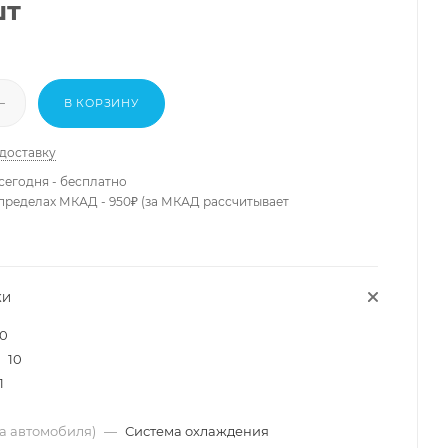
шт
В КОРЗИНУ
 доставку
сегодня - бесплатно
 пределах МКАД - 950₽ (за МКАД рассчитывает
КИ
10
10
1
ма автомобиля)
—
Система охлаждения