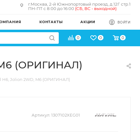
г.Москва, 2-й Южнопортовый проезд, д.12Г стр.1
ПН-ПТ с 8:00 до 16:00
(
СБ, ВС - в
ыходной)
ОМПАНИЯ
КОНТАКТЫ
АКЦИИ
ВОЙТИ
0
0
0
, M6 (ОРИГИНАЛ)
l H6, Jolion 2WD, M6 (ОРИГИНАЛ)
Артикул:
1307102XEG01