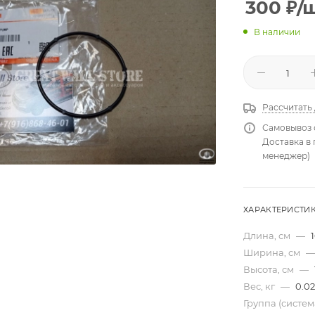
300
₽
/
В наличии
Рассчитать
Самовывоз 
Доставка в
менеджер)
ХАРАКТЕРИСТИ
Длина, см
—
Ширина, см
—
Высота, см
—
Вес, кг
—
0.02
Группа (систе