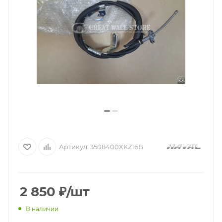
Артикул:
3508400XKZ16B
2 850
₽
/шт
В наличии