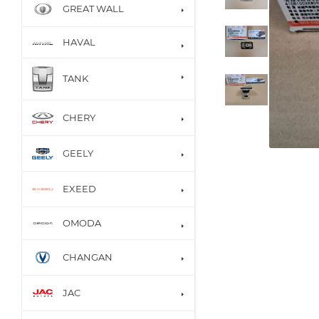
GREAT WALL
HAVAL
TANK
CHERY
GEELY
EXEED
OMODA
CHANGAN
JAC