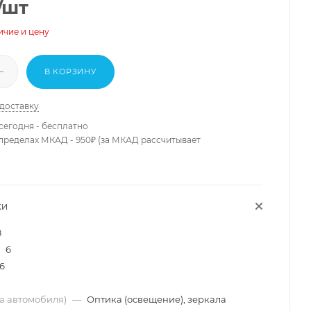
/шт
ичие и цену
В КОРЗИНУ
 доставку
сегодня - бесплатно
 пределах МКАД - 950₽ (за МКАД рассчитывает
КИ
8
6
6
ма автомобиля)
—
Оптика (освещение), зеркала