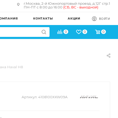
г.Москва, 2-й Южнопортовый проезд, д.12Г стр.1
ПН-ПТ с 8:00 до 16:00
(
СБ, ВС - в
ыходной)
ОМПАНИЯ
КОНТАКТЫ
АКЦИИ
ВОЙТИ
0
0
0
ака Haval H8
Артикул:
4108100XKW09A