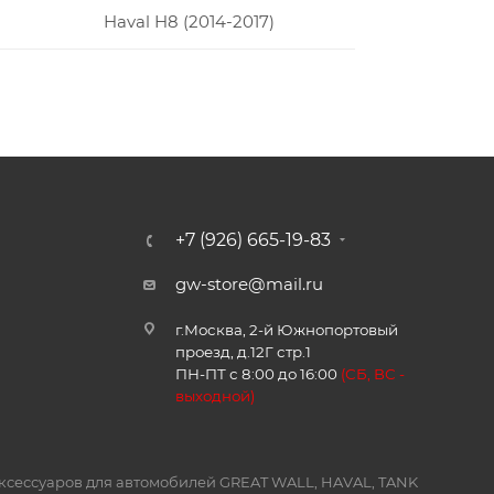
Haval H8 (2014-2017)
+7 (926) 665-19-83
gw-store@mail.ru
г.Москва, 2-й Южнопортовый
проезд, д.12Г стр.1
ПН-ПТ с 8:00 до 16:00
(
СБ, ВС -
в
ыходной)
и аксессуаров для автомобилей GREAT WALL, HAVAL, TANK