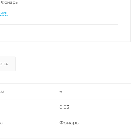
Фонарь
тики
ВКА
см
6
0.03
ра
Фонарь