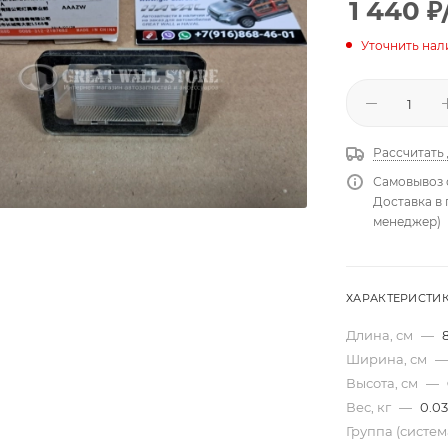
1 440
₽
Уточнить нал
Рассчитать
Самовывоз 
Доставка в
менеджер)
ХАРАКТЕРИСТИ
Длина, см
—
Ширина, см
—
Высота, см
—
Вес, кг
—
0.03
Группа (систе