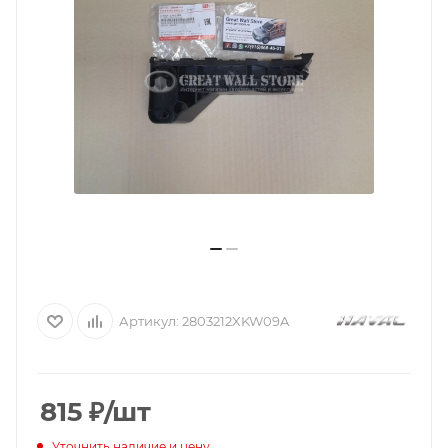
Артикул:
2803212XKW09A
815
₽
/шт
Уточнить наличие и цену