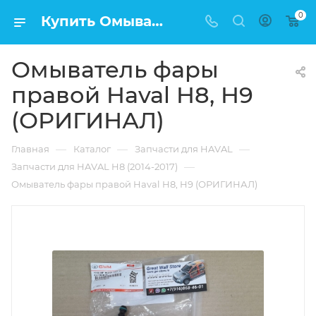
0
Купить Омыватель фары правой Haval H8, H9 (ОРИГИНАЛ) в Москве по низкой цене
Омыватель фары
правой Haval H8, H9
(ОРИГИНАЛ)
—
—
—
Главная
Каталог
Запчасти для HAVAL
—
Запчасти для HAVAL H8 (2014-2017)
Омыватель фары правой Haval H8, H9 (ОРИГИНАЛ)