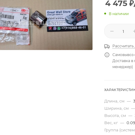
4 475
₽
В наличии
Рассчитать
Самовывоз 
Доставка в
менеджер)
ХАРАКТЕРИСТИ
Длина, см
—
Ширина, см
—
Высота, см
—
Вес, кг
—
0.0
Группа (систе