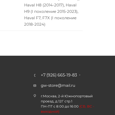
Haval H8 (2014-2017), Haval
H9 (I поколение 2015-2023),
Haval F7, F7X (I поколение
2018-2024)
+7 (926) 665-19-83
gw-store@mail.ru
г.Москва, 2-й Южнопортовый
проезд, д.12Г стр.1
ПН-ПТ с 8:00 до 16:00
(
СБ, ВС -
в
ыходной)