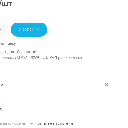
/шт
В КОРЗИНУ
 доставку
сегодня - бесплатно
 пределах МКАД - 950₽ (за МКАД рассчитывает
КИ
3
4
3
9
ма автомобиля)
—
Топливная система