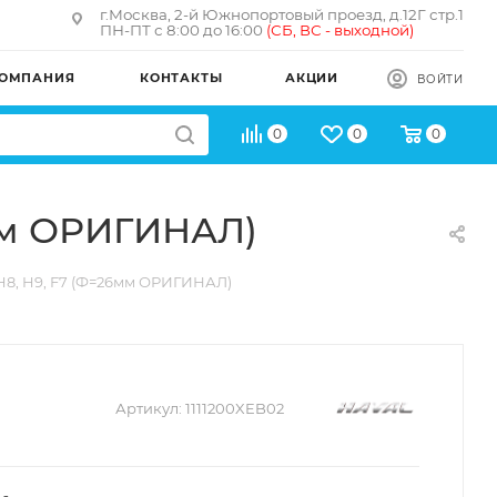
г.Москва, 2-й Южнопортовый проезд, д.12Г стр.1
ПН-ПТ с 8:00 до 16:00
(
СБ, ВС - в
ыходной)
ОМПАНИЯ
КОНТАКТЫ
АКЦИИ
ВОЙТИ
0
0
0
6мм ОРИГИНАЛ)
 H8, H9, F7 (Ф=26мм ОРИГИНАЛ)
Артикул:
1111200XEB02