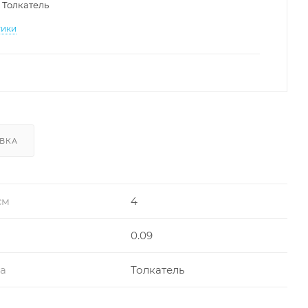
Толкатель
тики
ВКА
см
4
0.09
ра
Толкатель