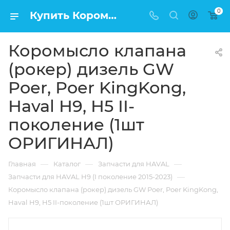
0
Купить Коромысло клапана (рокер) дизель GW Poer, Poer KingKong, Haval H9, H5 II-поколение (1шт ОРИГИНАЛ) в Москве по низкой цене
Коромысло клапана
(рокер) дизель GW
Poer, Poer KingKong,
Haval H9, H5 II-
поколение (1шт
ОРИГИНАЛ)
—
—
—
Главная
Каталог
Запчасти для HAVAL
—
Запчасти для HAVAL H9 (I поколение 2015-2023)
Коромысло клапана (рокер) дизель GW Poer, Poer KingKong,
Haval H9, H5 II-поколение (1шт ОРИГИНАЛ)