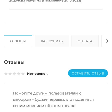
2023-н.в.), Haval H9 (I поколение 2015-2023)
ОТЗЫВЫ
КАК КУПИТЬ
ОПЛАТА
Д
Отзывы
ОСТАВИТЬ ОТЗЫВ
Нет оценок
Помогите другим пользователям с
выбором - будьте первым, кто поделится
своим мнением об этом товаре