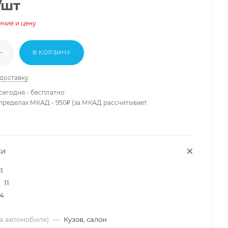
/шт
ичие и цену
В КОРЗИНУ
 доставку
сегодня - бесплатно
 пределах МКАД - 950₽ (за МКАД рассчитывает
КИ
1
11
4
ма автомобиля)
—
Кузов, салон