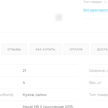
Тип товара
—
Все характерис
ОТЗЫВЫ
КАК КУПИТЬ
ОПЛАТА
ДОСТА
21
Ширина, 
4
Вес, кг
мобиля)
Кузов, салон
Тип това
Haval H9 (I поколение 2015-