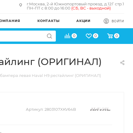
г.Москва, 2-й Южнопортовый проезд, д.12Г стр.1
ПН-ПТ с 8:00 до 16:00
(
СБ, ВС - в
ыходной)
ОМПАНИЯ
КОНТАКТЫ
АКЦИИ
ВОЙТИ
0
0
0
тайлинг (ОРИГИНАЛ)
 бампера левая Haval H9 рестайлинг (ОРИГИНАЛ)
Артикул:
2803107XKV64B