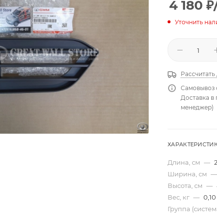
4 180
₽
Уточнить нал
Рассчитать
Самовывоз 
Доставка в
менеджер)
ХАРАКТЕРИСТИ
Длина, см
—
2
Ширина, см
—
Высота, см
—
Вес, кг
—
0,10
Группа (систе