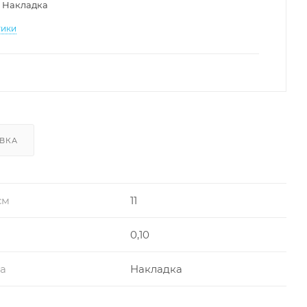
Накладка
тики
ВКА
см
11
0,10
ра
Накладка