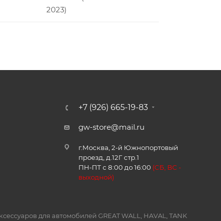
2023)
+7 (926) 665-19-83
gw-store@mail.ru
г.Москва, 2-й Южнопортовый
проезд, д.12Г стр.1
ПН-ПТ с 8:00 до 16:00
(
СБ, ВС -
в
ыходной)
и аксессуаров для автомобилей GREAT WALL, HAVAL, TANK