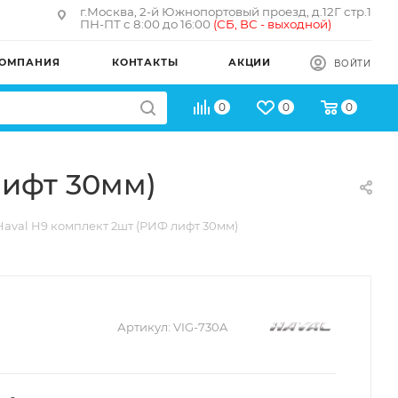
г.Москва, 2-й Южнопортовый проезд, д.12Г стр.1
ПН-ПТ с 8:00 до 16:00
(
СБ, ВС - в
ыходной)
ОМПАНИЯ
КОНТАКТЫ
АКЦИИ
ВОЙТИ
0
0
0
лифт 30мм)
val H9 комплект 2шт (РИФ лифт 30мм)
Артикул:
VIG-730A