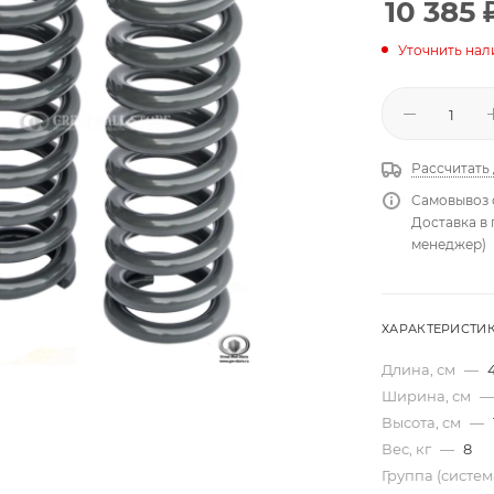
10 385
Уточнить нал
Рассчитать
Самовывоз 
Доставка в
менеджер)
ХАРАКТЕРИСТИ
Длина, см
—
Ширина, см
—
Высота, см
—
Вес, кг
—
8
Группа (систе