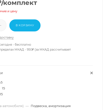
₽
/комплект
ичие и цену
В КОРЗИНУ
 доставку
сегодня - бесплатно
 пределах МКАД - 950₽ (за МКАД рассчитывает
КИ
45
15
15
ма автомобиля)
—
Подвеска, амортизация