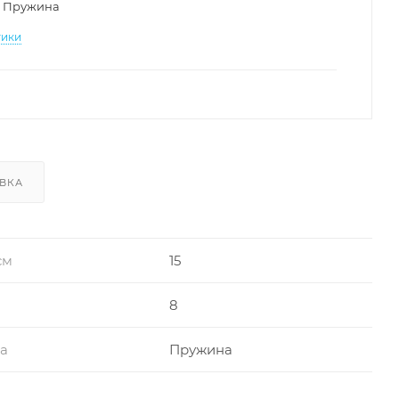
Пружина
тики
ВКА
см
15
8
ра
Пружина