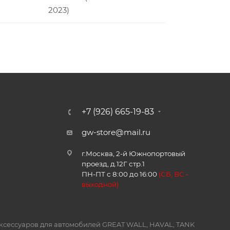
2023)
+7 (926) 665-19-83
gw-store@mail.ru
г.Москва, 2-й Южнопортовый
проезд, д.12Г стр.1
ПН-ПТ с 8:00 до 16:00
(
СБ, ВС -
в
ыходной)
и аксессуаров для автомобилей GREAT WALL, HAVAL, TANK